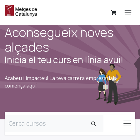
Skip to Content
Aconsegueix noves
alçades
Inicia el teu curs en línia avui!
Acabeu i impacteu! La teva carrera empresarial
comença aquí.