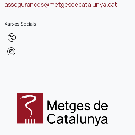
assegurances@metgesdecatalunya.cat
Xarxes Socials